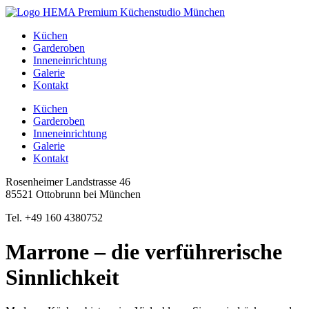
Zum
Inhalt
Küchen
springen
Garderoben
Inneneinrichtung
Galerie
Kontakt
Küchen
Garderoben
Inneneinrichtung
Galerie
Kontakt
Rosenheimer Landstrasse 46
85521 Ottobrunn bei München
Tel. +49 160 4380752
Marrone – die verführerische
Sinnlichkeit