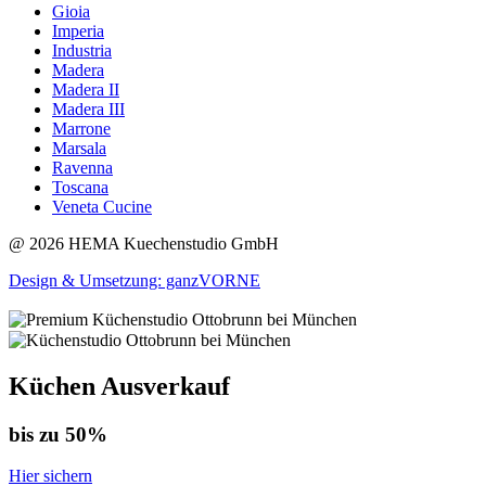
Gioia
Imperia
Industria
Madera
Madera II
Madera III
Marrone
Marsala
Ravenna
Toscana
Veneta Cucine
@ 2026 HEMA Kuechenstudio GmbH
Design & Umsetzung: ganzVORNE
Küchen Ausverkauf
bis zu 50%
Hier sichern